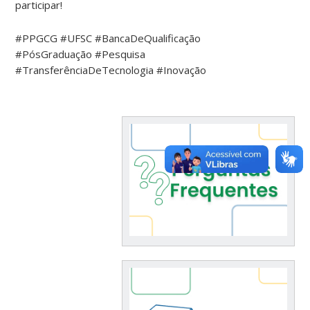
participar!
#PPGCG #UFSC #BancaDeQualificação
#PósGraduação #Pesquisa
#TransferênciaDeTecnologia #Inovação