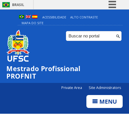
BRASIL
Simplifique!
ACESSIBILIDADE
ALTO CONTRASTE
MAPA DO SITE
Comunica BR
Participe
Acesso à informação
Legislação
Canais
Mestrado Profissional
PROFNIT
Private Area
Site Administrators
MENU