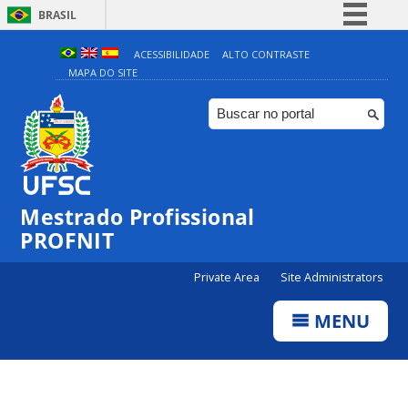
BRASIL
Simplifique!
ACESSIBILIDADE
ALTO CONTRASTE
MAPA DO SITE
Comunica BR
Participe
Acesso à informação
Legislação
Canais
Mestrado Profissional
PROFNIT
Private Area
Site Administrators
MENU