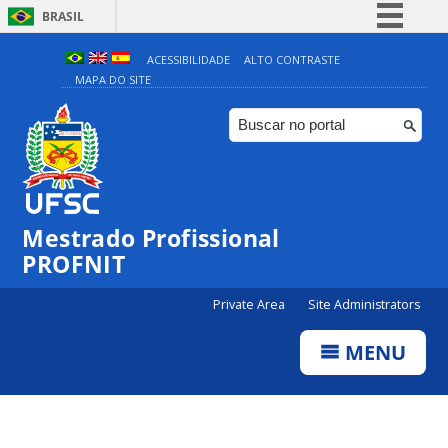
BRASIL
Simplifique!
ACESSIBILIDADE
ALTO CONTRASTE
MAPA DO SITE
Comunica BR
Participe
Acesso à informação
Legislação
Canais
Mestrado Profissional
PROFNIT
Private Area
Site Administrators
MENU