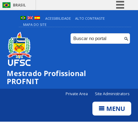
BRASIL
Simplifique!
ACESSIBILIDADE
ALTO CONTRASTE
MAPA DO SITE
Comunica BR
Participe
Acesso à informação
Legislação
Canais
Mestrado Profissional
PROFNIT
Private Area
Site Administrators
MENU