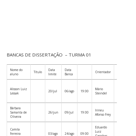
BANCAS DE DISSERTAÇÃO – TURMA 01
Nome do
Data
Data
Co-
Título
Orientador
aluno
limite
Banca
orientador
Luiz
Alisson Luiz
Mário
Henrique
20/jul
06/ago
19:00
Lessak
Steindel
Castelan
Carlson
Bárbara
Rolf
Irineu
Samanta de
26/jun
09/jul
19:00
Hermann
Afonso Frey
Oliveira
Erdmann
Eduardo
Camila
Patricia de
Luiz
Ferreira
03/ago
24/ago
09:00
Oliveira
Gasnhar