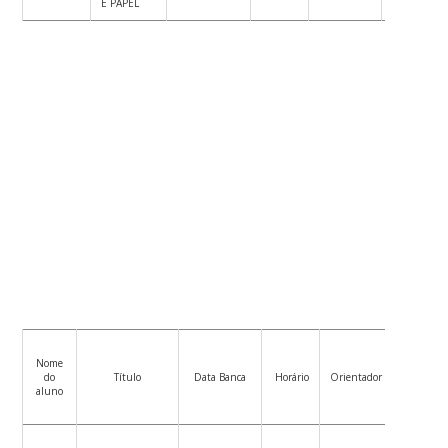
E PAPEL
Nome
Membro
do
Título
Data Banca
Horário
Orientador
interno
aluno