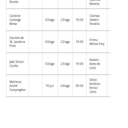
Nunes
Áreas
Moreira
Andrea
Caroline
Clarissa
Maristela
Camargo
03/ago
23/ago
19:00
Stefani
Bauer
Borba
Teixeira
Tamanine
Daniela de
Rolf
Irineu
Sá Jacobina
03/ago
22/ago
19:00
Hermann
Afonso Frey
Pires
Erdmann
Araken
João Tanan
03/ago
23/ago
19:00
Alves de
Corrêa
Lima
Silvio
Matheus
Sebastião
Antônio
André
19/jul
04/ago
09:00
Lauro
Ferraz
Campregher
Nau
Cário