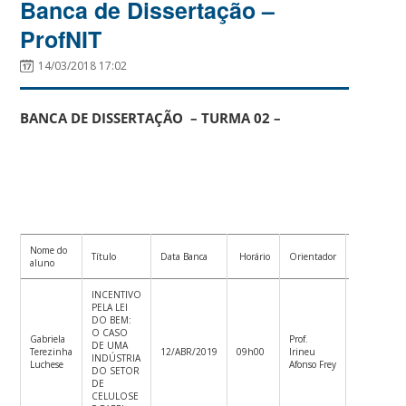
Banca de Dissertação –
ProfNIT
14/03/2018 17:02
BANCA DE DISSERTAÇÃO – TURMA 02 –
Nome do
Co-
Título
Data Banca
Horário
Orientador
aluno
orientador
INCENTIVO
PELA LEI
DO BEM:
O CASO
Gabriela
Prof.
Prof.
DE UMA
Terezinha
12/ABR/2019
09h00
Irineu
Mário
INDÚSTRIA
Luchese
Afonso Frey
Steindel
DO SETOR
DE
CELULOSE