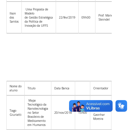
Uma Proposta de
Prof.
Ilson
Modelo
Andre
Prof. Mário
dos
de Gestão Estratégica
22/fev/2019
09h00
Lazarin
Steindel
Santos
da Política de
Gallina
Inovação da UFFS
(UFFS)
Nome do
Membro
Título
Data Banca
Orientador
aluno
interno
Mapa
Tecnológico da
Eduardo
Nanotecnologia
Tiago
Luiz
Fernando
no Setor
20/nov/2018
15h00
Giuriatti
Gasnhar
Richartz
Brasileiro de
Moreira
Medicamento
em Humanos