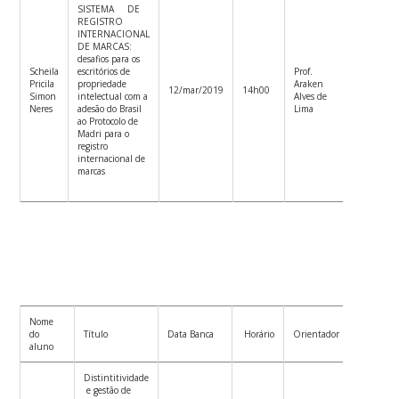
SISTEMA DE
REGISTRO
INTERNACIONAL
DE MARCAS:
desafios para os
Prof.
Scheila
escritórios de
Prof.
Patrícia
Pricila
propriedade
Araken
12/mar/2019
14h00
de
Simon
intelectual com a
Alves de
Oliveira
Neres
adesão do Brasil
Lima
Áreas
ao Protocolo de
Madri para o
registro
internacional de
marcas
Nome
Co-
do
Título
Data Banca
Horário
Orientador
orientado
aluno
Distintitividade
e gestão de