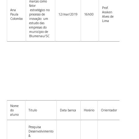
marcas como
fator
Prof.
Prof.
Ana
estratégico no
Araken
Alejandro
Paula
processo de
12/mar/2019
16h00
Alves de
Knaesel
Colombo
inovação: um
Lima
Arrabal
estudo das
empresas do
município de
Blumenau/SC
Nome
Co-
do
Titulo
Data banca
Horário
Orientador
orientador
aluno
Pesquisa
Desenvolvimento
&