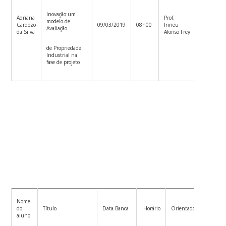
Inovação:
um
Adriana
Prof.
Prof.
modelo de
Cardozo
09/03/2019
08h00
Irineu
Cristiano
Avaliação
da Silva
Afonso Frey
Binder
de Propriedade
Industrial na
fase de projeto
Nome
Co-
do
Título
Data Banca
Horário
Orientador
orienta
aluno