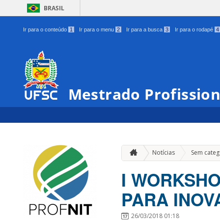
BRASIL
Ir para o conteúdo
1
Ir para o menu
2
Ir para a busca
3
Ir para o rodapé
4
Mestrado Profissio
Notícias
Sem categ
I WORKSHO
PARA INOV
26/03/2018 01:18