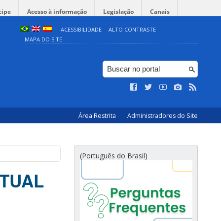
cipe
Acesso à informação
Legislação
Canais
ACESSIBILIDADE
ALTO CONTRASTE
MAPA DO SITE
Área Restrita
Administradores do Site
(Português do Brasil)
CTUAL