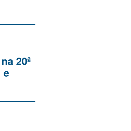
 na 20ª
 e