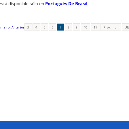
está disponible sólo en
Portugués De Brasil
.
imeiro
‹ Anterior
3
4
5
6
7
8
9
10
11
Próximo ›
Úl