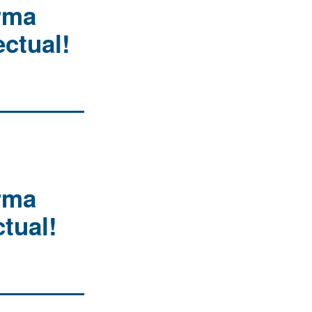
rma
ctual!
rma
tual!