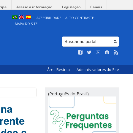
cipe
Acesso à informação
Legislação
Canais
ACESSIBILIDADE
ALTO CONTRASTE
MAPA DO SITE
Área Restrita
Administradores do Site
(Português do Brasil)
rna
rente
adas a