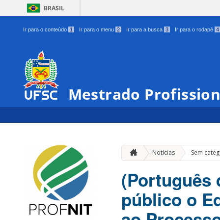
BRASIL
Ir para o conteúdo
1
Ir para o menu
2
Ir para a busca
3
Ir para o rodapé
4
Mestrado Profissio
Notícias
Sem categ
(Português 
público o Ed
ao Processo