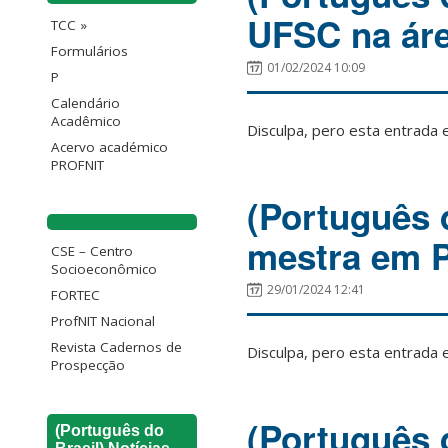
UFSC na áre
TCC »
Formulários
01/02/2024 10:09
P
Calendário
Acadêmico
Disculpa, pero esta entrada 
Acervo académico
PROFNIT
(Português 
mestra em P
CSE – Centro
Socioeconômico
29/01/2024 12:41
FORTEC
ProfNIT Nacional
Revista Cadernos de
Disculpa, pero esta entrada 
Prospecção
(Português 
(Português do