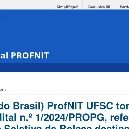
Simplifique!
Comunica BR
Parti
nal PROFNIT
oria
do Brasil) ProfNIT UFSC to
ital n.º 1/2024/PROPG, refe
 Seletivo de Bolsas destin