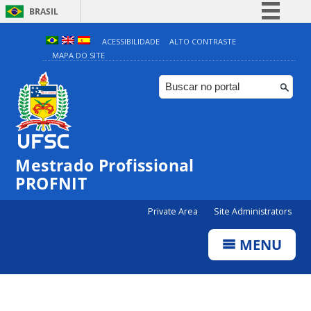
BRASIL
Simplifique!
ACESSIBILIDADE
ALTO CONTRASTE
MAPA DO SITE
Comunica BR
Participe
Acesso à informação
Legislação
Canais
Mestrado Profissional
PROFNIT
Private Area
Site Administrators
MENU