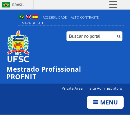
BRASIL
Simplifique!
ACESSIBILIDADE
ALTO CONTRASTE
MAPA DO SITE
Comunica BR
Participe
Acesso à informação
Legislação
Canais
Mestrado Profissional
PROFNIT
Private Area
Site Administrators
MENU