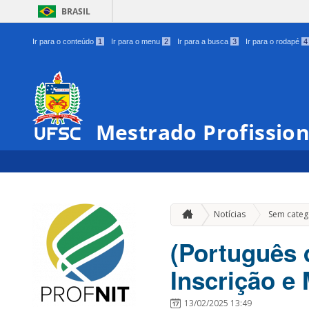
BRASIL
Ir para o conteúdo
1
Ir para o menu
2
Ir para a busca
3
Ir para o rodapé
4
Mestrado Profissio
Notícias
Sem categ
(Português 
Inscrição e 
13/02/2025 13:49