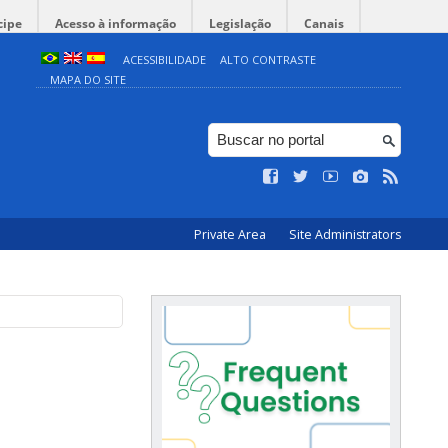
cipe
Acesso à informação
Legislação
Canais
ACESSIBILIDADE
ALTO CONTRASTE
MAPA DO SITE
Private Area
Site Administrators