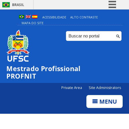
BRASIL
Simplifique!
ACESSIBILIDADE
ALTO CONTRASTE
MAPA DO SITE
Comunica BR
Participe
Acesso à informação
Legislação
Canais
Mestrado Profissional
PROFNIT
Private Area
Site Administrators
MENU