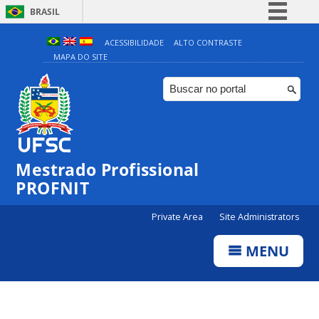
BRASIL
Simplifique!
ACESSIBILIDADE
ALTO CONTRASTE
MAPA DO SITE
Comunica BR
Participe
Acesso à informação
Legislação
Canais
Mestrado Profissional
PROFNIT
Private Area
Site Administrators
MENU