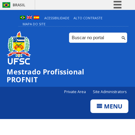
BRASIL
Simplifique!
ACESSIBILIDADE
ALTO CONTRASTE
MAPA DO SITE
Comunica BR
Participe
Acesso à informação
Legislação
Canais
Mestrado Profissional
PROFNIT
Private Area
Site Administrators
MENU