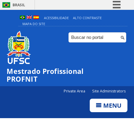
BRASIL
Simplifique!
ACESSIBILIDADE
ALTO CONTRASTE
MAPA DO SITE
Comunica BR
Participe
Acesso à informação
Legislação
Canais
Mestrado Profissional
PROFNIT
Private Area
Site Administrators
MENU