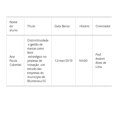
Nome
Co-
do
Título
Data Banca
Horário
Orientador
orientado
aluno
Distintitividade
e gestão de
marcas como
fator
Prof.
Prof.
Ana
estratégico no
Araken
Alejandro
Paula
processo de
12/mar/2019
16h00
Alves de
Knaesel
Colombo
inovação: um
Lima
Arrabal
estudo das
empresas do
município de
Blumenau/SC