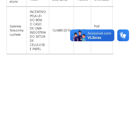
aluno
orientador
INCENTIVO
PELA LEI
DO BEM:
O CASO
Gabriela
Prof.
Prof.
DE UMA
Terezinha
12/ABR/2019
09h00
Irineu
Mário
INDÚSTRIA
Luchese
Afonso Frey
Steindel
DO SETOR
DE
CELULOSE
E PAPEL