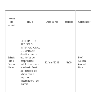
Nome
Membro
do
Título
Data Banca
Horário
Orientador
interno
aluno
SISTEMA DE
REGISTRO
INTERNACIONAL
DE MARCAS:
desafios para os
Prof.
Scheila
escritórios de
Prof.
Patrícia
Pricila
propriedade
Araken
12/mar/2019
14h00
de
Simon
intelectual com a
Alves de
Oliveira
Neres
adesão do Brasil
Lima
Áreas
ao Protocolo de
Madri para o
registro
internacional de
marcas