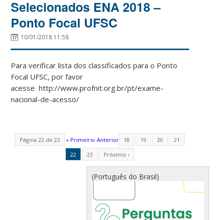
Selecionados ENA 2018 –
Ponto Focal UFSC
10/01/2018 11:58
Para verificar lista dos classificados para o Ponto
Focal UFSC, por favor
acesse http://www.profnit.org.br/pt/exame-
nacional-de-acesso/
Página 22 de 23
« Primeiro
‹ Anterior
18
19
20
21
22
23
Próximo ›
(Português do Brasil)