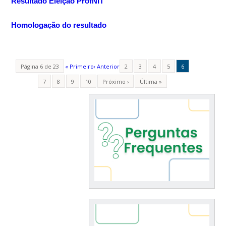
Resultado Eleição ProfNIT
Homologação do resultado
Página 6 de 23
« Primeiro
‹ Anterior
2
3
4
5
6
7
8
9
10
Próximo ›
Última »