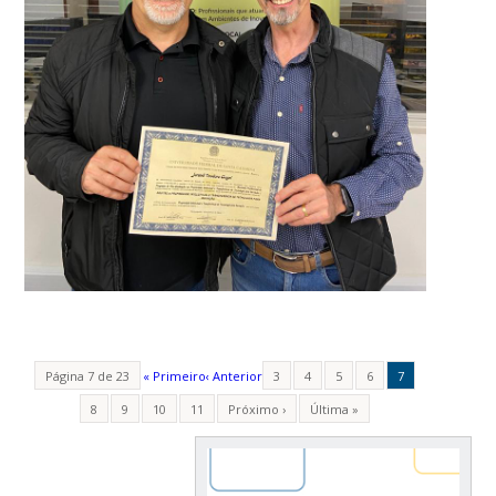
Página 7 de 23
« Primeiro
‹ Anterior
3
4
5
6
7
8
9
10
11
Próximo ›
Última »